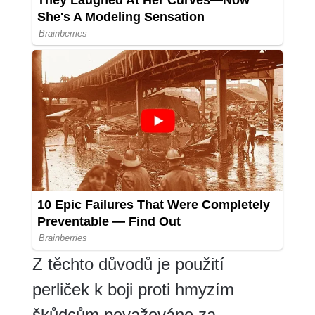
Z těchto důvodů je použití
perliček k boji proti hmyzím
škůdcům považováno za