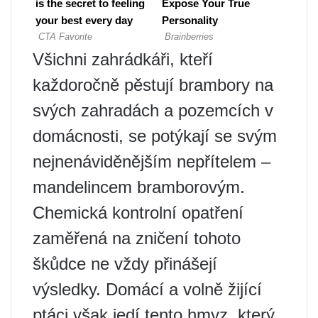
Všichni zahrádkáři, kteří
každoročně pěstují brambory na
svých zahradách a pozemcích v
domácnosti, se potýkají se svým
nejnenáviděnějším nepřítelem –
mandelincem bramborovým.
Chemická kontrolní opatření
zaměřená na zničení tohoto
škůdce ne vždy přinášejí
výsledky. Domácí a volně žijící
ptáci však jedí tento hmyz, který