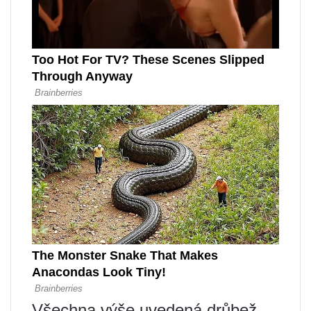
Všechna výše uvedená drůbež