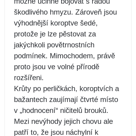
možné účinně bojovat s řadou
škodlivého hmyzu. Zároveň jsou
výhodnější koroptve šedé,
protože je lze pěstovat za
jakýchkoli povětrnostních
podmínek. Mimochodem, právě
proto jsou ve volné přírodě
rozšířeni.
Krůty po perličkách, koroptvích a
bažantech zaujímají čtvrté místo
v „hodnocení“ ničitelů brouků.
Mezi nevýhody jejich chovu ale
patří to, že jsou náchylní k