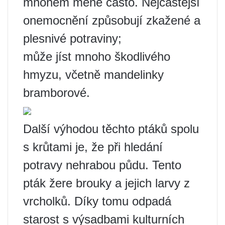
mnohem méně často. Nejčastější
onemocnění způsobují zkažené a
plesnivé potraviny;
může jíst mnoho škodlivého
hmyzu, včetně mandelinky
bramborové.
Další výhodou těchto ptáků spolu
s krůtami je, že při hledání
potravy nehrabou půdu. Tento
pták žere brouky a jejich larvy z
vrcholků. Díky tomu odpadá
starost s výsadbami kulturních