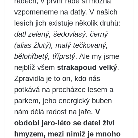
řádech, v první řadě si možná
vzpomeneme na datly. V našich
lesích jich existuje několik druhů:
datl zelený, šedovlasý, černý
(alias žlutý), malý tečkovaný,
bělohřbetý, tříprstý
. Ale my jsme
nejblíž všem
strakapoud velký
.
Zpravidla je to on, kdo nás
potkává na procházce lesem a
parkem, jeho energický buben
nám dělá radost na jaře.
V
období jaro-léto se datel živí
hmyzem, mezi nimiž je mnoho