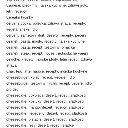
Caprese, předkrmy, italská kuchyně, zdravé jídlo,
letní recepty
Cereální tyčinky
červená čočka, polévka, zdravá strava, recepty,
vegetariánské jídlo
červený sametový dort, dezerty, recepty, pečení
česnek, pasta, máslo, recepty, italská kuchyně
česnek, pasta, recept, těstoviny, omáčka
česnek, steak, recept, hovězí, jednoduché vaření
ceviche, krevety, mořské plody, letní recept, zdravá
strava
Chai, tea, latté, nápoje, recepty, indická kuchyně
cheeseburger, koláč, recept, večeře, jídlo
cheeseburger, těstoviny, rychlý recept, večeře, jídlo
pro děti
cheesecake, čokoláda, dezert, recept, sladkosti
cheesecake, košíčky, dezert, recept, sladkosti
cheesecake, mango, dezert, recepty, sladkosti
cheesecake, nepečený, dezert, recept, sladkosti
cheesecake, pistácie, dezert, recept, sladkosti
cheesecake, řezy, dezert, recept, sladké