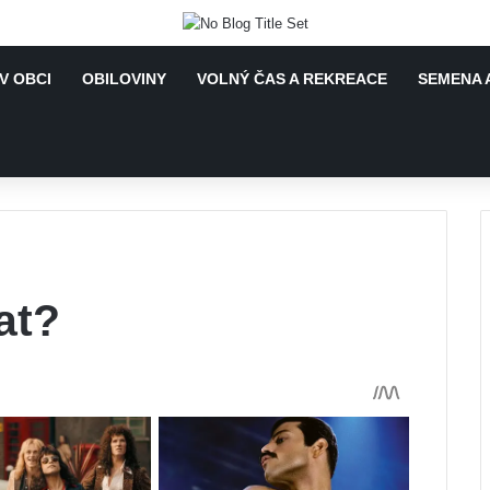
V OBCI
OBILOVINY
VOLNÝ ČAS A REKREACE
SEMENA 
at?