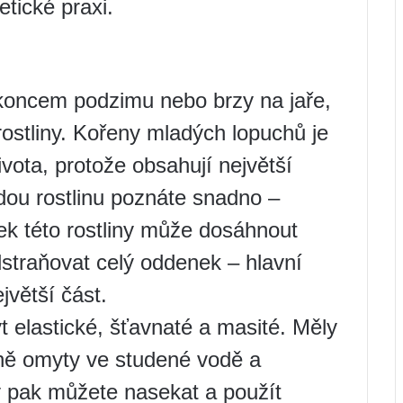
tické praxi.
koncem podzimu nebo brzy na jaře,
ostliny. Kořeny mladých lopuchů je
ivota, protože obsahují největší
dou rostlinu poznáte snadno –
ek této rostliny může dosáhnout
straňovat celý oddenek – hlavní
jvětší část.
 elastické, šťavnaté a masité. Měly
ně omyty ve studené vodě a
 pak můžete nasekat a použít