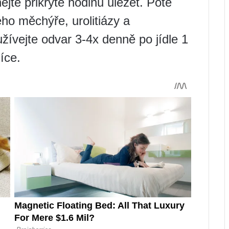
ejte přikryté hodinu uležet. Poté
ho měchýře, urolitiázy a
užívejte odvar 3-4x denně po jídle 1
íce.