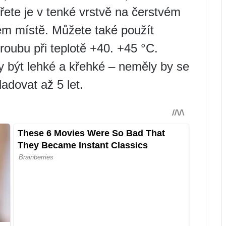
třete je v tenké vrstvě na čerstvém
m místě. Můžete také použít
troubu při teplotě +40. +45 °C.
 být lehké a křehké – neměly by se
adovat až 5 let.