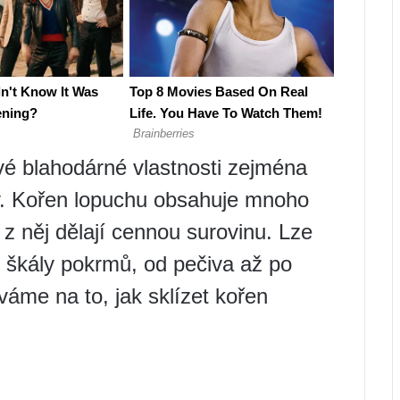
vé blahodárné vlastnosti zejména
y. Kořen lopuchu obsahuje mnoho
é z něj dělají cennou surovinu. Lze
ké škály pokrmů, od pečiva až po
váme na to, jak sklízet kořen