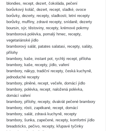
blondies, recept, dezert, čokoláda, pečení
borůvkový koláč, dezert, recept, sladké, ovoce
borůvky, dezerty, recepty, sladkosti, letní recepty
borůvky, muffiny, zdravé recepty, snídaně, dezerty
boursin, sýr, těstoviny, recepty, krémové pokrmy
bramborová polévka, pomalý hrnec, recepty,
vegetariánské jídlo
bramborový salát, patates salatasi, recepty, saláty,
přílohy
brambory, kaše, instant pot, rychlý recept, příloha
brambory, kaše, recepty, jídlo, vaření
brambory, nákyp, tradiční recepty, česká kuchyně,
jednoduché recepty
brambory, plněné, recept, večeře, domácí jídlo
brambory, polévka, recept, naložená polévka,
domácí vaření
brambory, přílohy, recepty, dvakrát pečené brambory
brambory, rösti, zapékané, recept, domácí
brambory, salát, zdravá kuchyně, recepty
brambory, šunka, zapečené, recepty, komfortní jídlo
breadsticks, pečivo, recepty, křupavé tyčinky