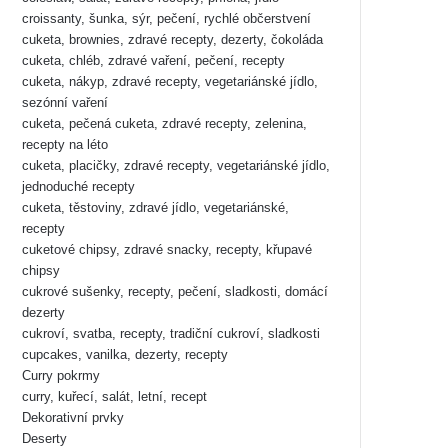
croissanty, šunka, sýr, pečení, rychlé občerstvení
cuketa, brownies, zdravé recepty, dezerty, čokoláda
cuketa, chléb, zdravé vaření, pečení, recepty
cuketa, nákyp, zdravé recepty, vegetariánské jídlo,
sezónní vaření
cuketa, pečená cuketa, zdravé recepty, zelenina,
recepty na léto
cuketa, placičky, zdravé recepty, vegetariánské jídlo,
jednoduché recepty
cuketa, těstoviny, zdravé jídlo, vegetariánské,
recepty
cuketové chipsy, zdravé snacky, recepty, křupavé
chipsy
cukrové sušenky, recepty, pečení, sladkosti, domácí
dezerty
cukroví, svatba, recepty, tradiční cukroví, sladkosti
cupcakes, vanilka, dezerty, recepty
Curry pokrmy
curry, kuřecí, salát, letní, recept
Dekorativní prvky
Deserty