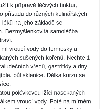
ít k přípravě léčivých tinktur,
o přísadu do různých kulinářských
 léků na jeho základě se
em. Bezmyšlenkovitá samoléčba
raví.
0 ml vroucí vody do termosky a
sekaných sušených kořenů. Nechte 1
aludečních vředů, gastritidy a dny
jídle, půl sklenice. Délka kurzu se
síce.
atou polévkovou lžíci nasekaných
 šálkem vroucí vody. Poté na mírném