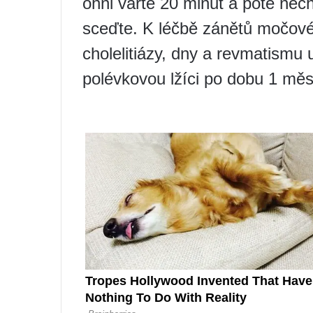
ohni vařte 20 minut a poté nech
sceďte. K léčbě zánětů močové
cholelitiázy, dny a revmatismu 
polévkovou lžíci po dobu 1 měs