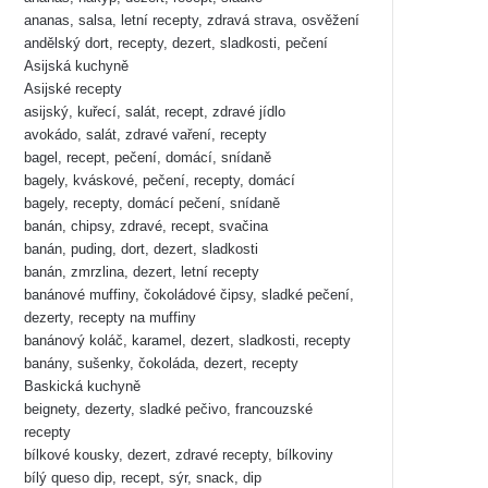
ananas, salsa, letní recepty, zdravá strava, osvěžení
andělský dort, recepty, dezert, sladkosti, pečení
Asijská kuchyně
Asijské recepty
asijský, kuřecí, salát, recept, zdravé jídlo
avokádo, salát, zdravé vaření, recepty
bagel, recept, pečení, domácí, snídaně
bagely, kváskové, pečení, recepty, domácí
bagely, recepty, domácí pečení, snídaně
banán, chipsy, zdravé, recept, svačina
banán, puding, dort, dezert, sladkosti
banán, zmrzlina, dezert, letní recepty
banánové muffiny, čokoládové čipsy, sladké pečení,
dezerty, recepty na muffiny
banánový koláč, karamel, dezert, sladkosti, recepty
banány, sušenky, čokoláda, dezert, recepty
Baskická kuchyně
beignety, dezerty, sladké pečivo, francouzské
recepty
bílkové kousky, dezert, zdravé recepty, bílkoviny
bílý queso dip, recept, sýr, snack, dip