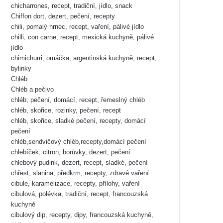
chicharrones, recept, tradiční, jídlo, snack
Chiffon dort, dezert, pečení, recepty
chili, pomalý hrnec, recept, vaření, pálivé jídlo
chilli, con carne, recept, mexická kuchyně, pálivé
jídlo
chimichurri, omáčka, argentinská kuchyně, recept,
bylinky
Chléb
Chléb a pečivo
chléb, pečení, domácí, recept, řemeslný chléb
chléb, skořice, rozinky, pečení, recept
chléb, skořice, sladké pečení, recepty, domácí
pečení
chléb,sendvičový chléb,recepty,domácí pečení
chlebíček, citron, borůvky, dezert, pečení
chlebový pudink, dezert, recept, sladké, pečení
chřest, slanina, předkrm, recepty, zdravé vaření
cibule, karamelizace, recepty, přílohy, vaření
cibulová, polévka, tradiční, recept, francouzská
kuchyně
cibulový dip, recepty, dipy, francouzská kuchyně,