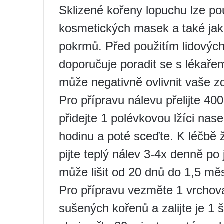
Sklizené kořeny lopuchu lze použ
kosmetických masek a také jak
pokrmů. Před použitím lidových
doporučuje poradit se s lékař
může negativně ovlivnit vaše zd
Pro přípravu nálevu přelijte 40
přidejte 1 polévkovou lžíci na
hodinu a poté sceďte. K léčbě ž
pijte teplý nálev 3-4x denně po 
může lišit od 20 dnů do 1,5 mě
Pro přípravu vezměte 1 vrchov
sušených kořenů a zalijte je 1