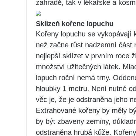
zahradě, tak v lékařské a kosme
Sklizeň kořene lopuchu
Kořeny lopuchu se vykopávají 
než začne růst nadzemní část r
nejlepší sklízet v prvním roce ž
množství užitečných látek. Mla
lopuch roční nemá trny. Odden
hloubky 1 metru. Není nutné od
věc je, že je odstraněna jeho ne
Extrahované kořeny by měly být
by být zbaveny zeminy, důklad
odstraněna hrubá kůže. Kořeny