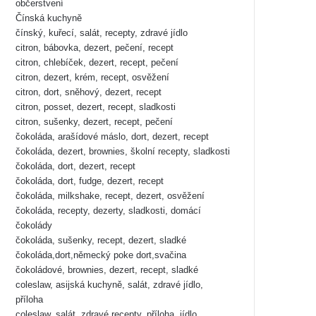
občerstvení
Čínská kuchyně
čínský, kuřecí, salát, recepty, zdravé jídlo
citron, bábovka, dezert, pečení, recept
citron, chlebíček, dezert, recept, pečení
citron, dezert, krém, recept, osvěžení
citron, dort, sněhový, dezert, recept
citron, posset, dezert, recept, sladkosti
citron, sušenky, dezert, recept, pečení
čokoláda, arašídové máslo, dort, dezert, recept
čokoláda, dezert, brownies, školní recepty, sladkosti
čokoláda, dort, dezert, recept
čokoláda, dort, fudge, dezert, recept
čokoláda, milkshake, recept, dezert, osvěžení
čokoláda, recepty, dezerty, sladkosti, domácí
čokolády
čokoláda, sušenky, recept, dezert, sladké
čokoláda,dort,německý poke dort,svačina
čokoládové, brownies, dezert, recept, sladké
coleslaw, asijská kuchyně, salát, zdravé jídlo,
příloha
coleslaw, salát, zdravé recepty, příloha, jídlo