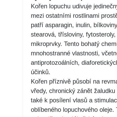
Kořen lopuchu udivuje jedineč
mezi ostatními rostlinami pros
patří asparagin, inulin, bílkovi
stearová, třísloviny, fytosteroly
mikroprvky. Tento bohatý chem
mnohostranné vlastnosti, včetn
antiprotozoálních, diaforetickýc
účinků.
Kořen příznivě působí na revm
vředy, chronický zánět žaludku
také k posílení vlasů a stimula
oblíbeného lopuchového oleje. T