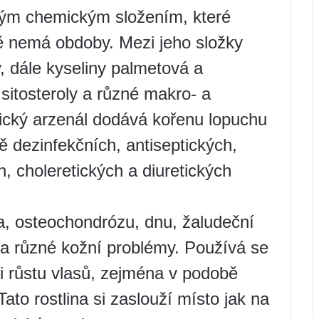
ným chemickým složením, které
tě nemá obdoby. Mezi jeho složky
ny, dále kyseliny palmetová a
, sitosteroly a různé makro- a
ický arzenál dodává kořenu lopuchu
ě dezinfekčních, antiseptických,
h, choleretických a diuretických
a, osteochondrózu, dnu, žaludeční
 a různé kožní problémy. Používá se
ci růstu vlasů, zejména v podobě
ato rostlina si zaslouží místo jak na