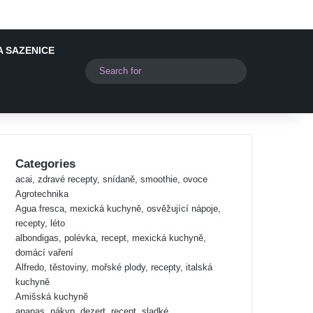
A SAZENICE
Switch skin
Search
for
Categories
acai, zdravé recepty, snídaně, smoothie, ovoce
Agrotechnika
Agua fresca, mexická kuchyně, osvěžující nápoje,
recepty, léto
albondigas, polévka, recept, mexická kuchyně,
domácí vaření
Alfredo, těstoviny, mořské plody, recepty, italská
kuchyně
Amišská kuchyně
ananas, nákyp, dezert, recept, sladké