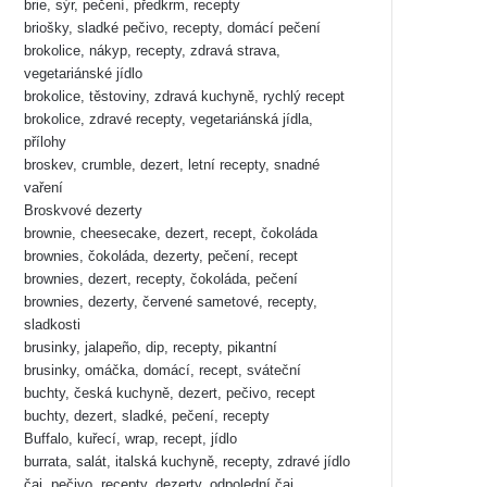
brie, sýr, pečení, předkrm, recepty
briošky, sladké pečivo, recepty, domácí pečení
brokolice, nákyp, recepty, zdravá strava,
vegetariánské jídlo
brokolice, těstoviny, zdravá kuchyně, rychlý recept
brokolice, zdravé recepty, vegetariánská jídla,
přílohy
broskev, crumble, dezert, letní recepty, snadné
vaření
Broskvové dezerty
brownie, cheesecake, dezert, recept, čokoláda
brownies, čokoláda, dezerty, pečení, recept
brownies, dezert, recepty, čokoláda, pečení
brownies, dezerty, červené sametové, recepty,
sladkosti
brusinky, jalapeño, dip, recepty, pikantní
brusinky, omáčka, domácí, recept, sváteční
buchty, česká kuchyně, dezert, pečivo, recept
buchty, dezert, sladké, pečení, recepty
Buffalo, kuřecí, wrap, recept, jídlo
burrata, salát, italská kuchyně, recepty, zdravé jídlo
čaj, pečivo, recepty, dezerty, odpolední čaj