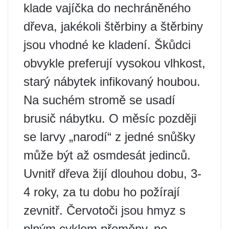
klade vajíčka do nechráněného
dřeva, jakékoli štěrbiny a štěrbiny
jsou vhodné ke kladení. Škůdci
obvykle preferují vysokou vlhkost,
starý nábytek infikovaný houbou.
Na suchém stromě se usadí
brusič nábytku. O měsíc později
se larvy „narodí“ z jedné snůšky
může být až osmdesát jedinců.
Uvnitř dřeva žijí dlouhou dobu, 3-
4 roky, za tu dobu ho požírají
zevnitř. Červotoči jsou hmyz s
plným cyklem přeměny, po