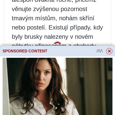
věnujte zvýšenou pozornost
tmavým místům, nohám skříní
nebo postelí. Existují případy, kdy
byly brusky nalezeny v novém
nábytku přineseném z obchodu,
SPONSORED CONTENT
buďte opatrní, brouk se může
dostat dovnitř při skladování věcí
v továrně nebo skladu.
Nezanechat byt a co nejčastěji
větrat. Odborníci na restaurování
starožitného nábytku doporučují
otřít dřevěné povrchy