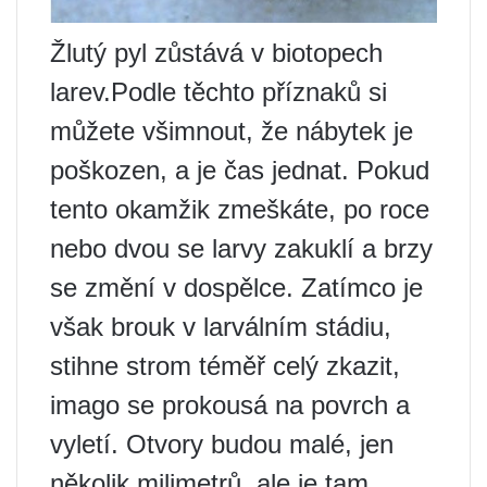
Žlutý pyl zůstává v biotopech
larev.Podle těchto příznaků si
můžete všimnout, že nábytek je
poškozen, a je čas jednat. Pokud
tento okamžik zmeškáte, po roce
nebo dvou se larvy zakuklí a brzy
se změní v dospělce. Zatímco je
však brouk v larválním stádiu,
stihne strom téměř celý zkazit,
imago se prokousá na povrch a
vyletí. Otvory budou malé, jen
několik milimetrů, ale je tam