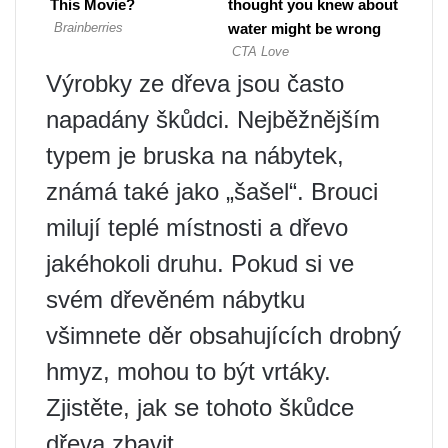
Výrobky ze dřeva jsou často
napadány škůdci. Nejběžnějším
typem je bruska na nábytek,
známá také jako „šašel“. Brouci
milují teplé místnosti a dřevo
jakéhokoli druhu. Pokud si ve
svém dřevěném nábytku
všimnete děr obsahujících drobný
hmyz, mohou to být vrtáky.
Zjistěte, jak se tohoto škůdce
dřeva zbavit.