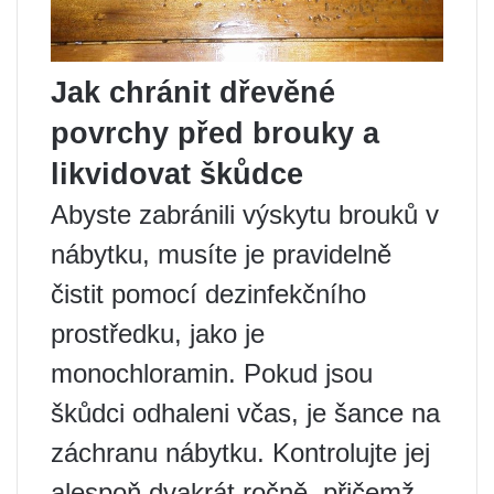
Jak chránit dřevěné
povrchy před brouky a
likvidovat škůdce
Abyste zabránili výskytu brouků v
nábytku, musíte je pravidelně
čistit pomocí dezinfekčního
prostředku, jako je
monochloramin. Pokud jsou
škůdci odhaleni včas, je šance na
záchranu nábytku. Kontrolujte jej
alespoň dvakrát ročně, přičemž