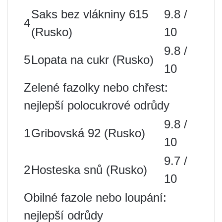
Saks bez vlákniny 615
9.8 /
4
(Rusko)
10
9.8 /
5
Lopata na cukr (Rusko)
10
Zelené fazolky nebo chřest:
nejlepší polocukrové odrůdy
9.8 /
1
Gribovská 92 (Rusko)
10
9.7 /
2
Hosteska snů (Rusko)
10
Obilné fazole nebo loupání:
nejlepší odrůdy