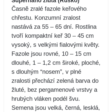
Supernano žlutá (Rusko)
Časně zralé fazole keřového
chřestu. Konzumní zralost
nastává za 55 – 65 dní. Rostlina
tvoří kompaktní keř 30 – 45 cm
vysoký, s velkými fialovými květy.
Fazole jsou rovné, 10 – 15 cm
dlouhé, 1 – 1,2 cm široké, ploché,
s dlouhým “nosem”, v plné
zralosti přechází zelená barva do
žluté, bez pergamenové vrstvy a
hrubých vláken podél švu.
Semena jsou velká, černá, lesklá,