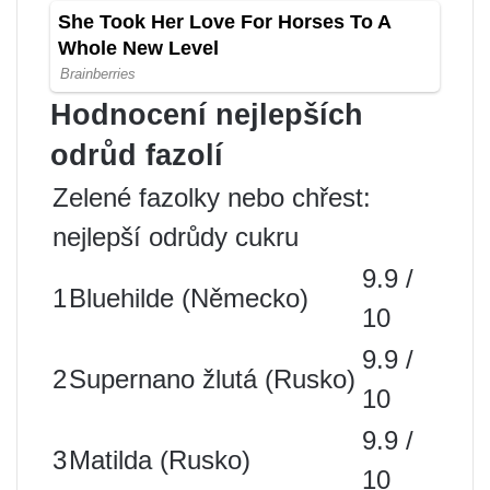
Hodnocení nejlepších
odrůd fazolí
Zelené fazolky nebo chřest:
nejlepší odrůdy cukru
9.9 /
1
Bluehilde (Německo)
10
9.9 /
2
Supernano žlutá (Rusko)
10
9.9 /
3
Matilda (Rusko)
10