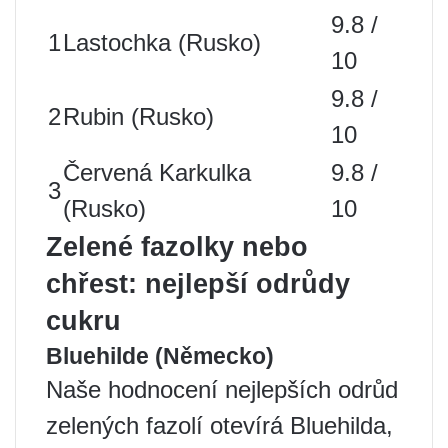
9.8 /
1
Lastochka (Rusko)
10
9.8 /
2
Rubin (Rusko)
10
Červená Karkulka
9.8 /
3
(Rusko)
10
Zelené fazolky nebo
chřest: nejlepší odrůdy
cukru
Bluehilde (Německo)
Naše hodnocení nejlepších odrůd
zelených fazolí otevírá Bluehilda,