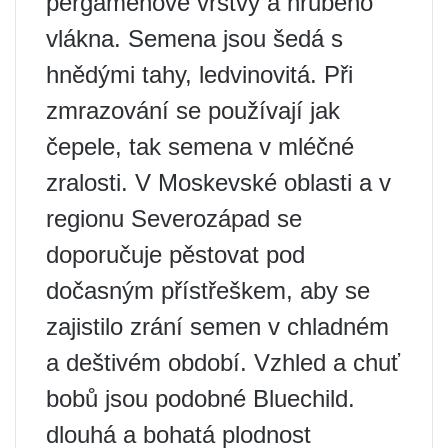
pergamenové vrstvy a hrubého
vlákna. Semena jsou šedá s
hnědými tahy, ledvinovitá. Při
zmrazování se používají jak
čepele, tak semena v mléčné
zralosti. V Moskevské oblasti a v
regionu Severozápad se
doporučuje pěstovat pod
dočasným přístřeškem, aby se
zajistilo zrání semen v chladném
a deštivém období. Vzhled a chuť
bobů jsou podobné Bluechild.
dlouhá a bohatá plodnost