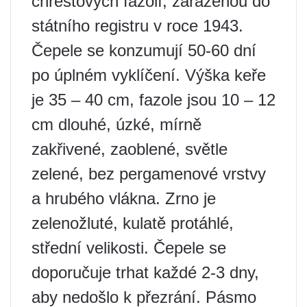
chřestových fazolí, zařazenou do
státního registru v roce 1943.
Čepele se konzumují 50-60 dní
po úplném vyklíčení. Výška keře
je 35 – 40 cm, fazole jsou 10 – 12
cm dlouhé, úzké, mírně
zakřivené, zaoblené, světle
zelené, bez pergamenové vrstvy
a hrubého vlákna. Zrno je
zelenožluté, kulatě protáhlé,
střední velikosti. Čepele se
doporučuje trhat každé 2-3 dny,
aby nedošlo k přezrání. Pásmo