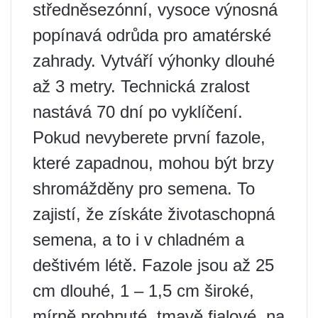
středněsezónní, vysoce výnosná
popínavá odrůda pro amatérské
zahrady. Vytváří výhonky dlouhé
až 3 metry. Technická zralost
nastává 70 dní po vyklíčení.
Pokud nevyberete první fazole,
které zapadnou, mohou být brzy
shromážděny pro semena. To
zajistí, že získáte životaschopná
semena, a to i v chladném a
deštivém létě. Fazole jsou až 25
cm dlouhé, 1 – 1,5 cm široké,
mírně prohnuté, tmavě fialové, na