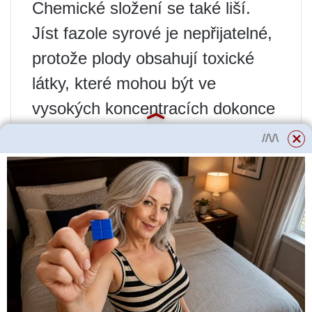
Chemické složení se také liší.
Jíst fazole syrové je nepřijatelné,
protože plody obsahují toxické
látky, které mohou být ve
vysokých koncentracích dokonce
smrtelné. Proto je v každém
případě nutný určitý způsob
tepelné úpravy – vaření,
smažení, dušení, v některých
případech s povinným
předmáčením.
Chcete-li se rozhodnout, které
fazole si vybrat, musíte pochopit