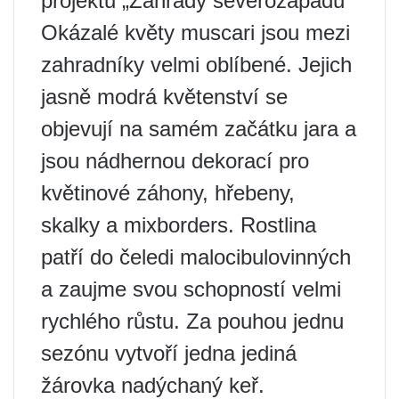
projektu „Zahrady severozápadu“
Okázalé květy muscari jsou mezi
zahradníky velmi oblíbené. Jejich
jasně modrá květenství se
objevují na samém začátku jara a
jsou nádhernou dekorací pro
květinové záhony, hřebeny,
skalky a mixborders. Rostlina
patří do čeledi malocibulovinných
a zaujme svou schopností velmi
rychlého růstu. Za pouhou jednu
sezónu vytvoří jedna jediná
žárovka nadýchaný keř.