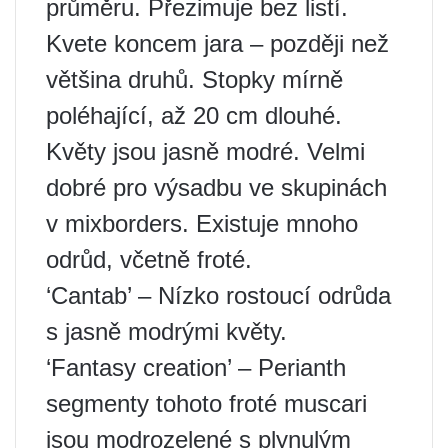
průměru. Přezimuje bez listí.
Kvete koncem jara – později než
většina druhů. Stopky mírně
poléhající, až 20 cm dlouhé.
Květy jsou jasně modré. Velmi
dobré pro výsadbu ve skupinách
v mixborders. Existuje mnoho
odrůd, včetně froté.
‘Cantab’ – Nízko rostoucí odrůda
s jasně modrými květy.
‘Fantasy creation’ – Perianth
segmenty tohoto froté muscari
jsou modrozelené s plynulým