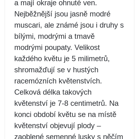
a mají okraje ohnuté ven.
Nejběžnější jsou jasně modré
muscari, ale známé jsou i druhy s
bílými, modrými a tmavě
modrými poupaty. Velikost
každého květu je 5 milimetrů,
shromažďují se v hustých
racemózních květenstvích.
Celková délka takových
květenství je 7-8 centimetrů. Na
konci období květu se na místě
květenství objevují plody –
zaoblené semenné lusky s něčím