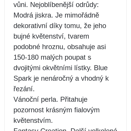
vůni. Nejoblíbenější odrůdy:
Modrá jiskra. Je mimořádně
dekorativní díky tomu, že jeho
bujné květenství, tvarem
podobné hroznu, obsahuje asi
150-180 malých poupat s
dvojitými okvětními lístky. Blue
Spark je nenáročný a vhodný k
řezání.
Vánoční perla. Přitahuje
pozornost krásným fialovým
květenstvím.
Fantasy Creation. Další velkolepá