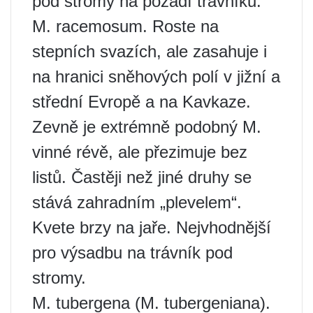
pod stromy na pozadí trávníku.
M. racemosum. Roste na
stepních svazích, ale zasahuje i
na hranici sněhových polí v jižní a
střední Evropě a na Kavkaze.
Zevně je extrémně podobný M.
vinné révě, ale přezimuje bez
listů. Častěji než jiné druhy se
stává zahradním „plevelem“.
Kvete brzy na jaře. Nejvhodnější
pro výsadbu na trávník pod
stromy.
M. tubergena (M. tubergeniana).