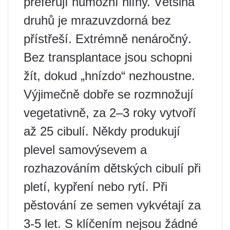
preferují humózní hlíny. Většina
druhů je mrazuvzdorná bez
přístřeší. Extrémně nenáročný.
Bez transplantace jsou schopni
žít, dokud „hnízdo“ nezhoustne.
Výjimečně dobře se rozmnožují
vegetativně, za 2–3 roky vytvoří
až 25 cibulí. Někdy produkují
plevel samovýsevem a
rozhazováním dětských cibulí při
pletí, kypření nebo rytí. Při
pěstování ze semen vykvétají za
3-5 let. S klíčením nejsou žádné