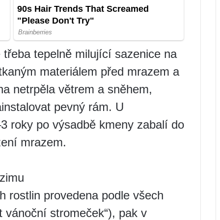
 třeba tepelně milující sazenice na
netkaným materiálem před mrazem a
una netrpěla větrem a sněhem,
ainstalovat pevný rám. U
2–3 roky po výsadbě kmeny zabalí do
ození mrazem.
 zimu
h rostlin provedena podle všech
it vánoční stromeček“), pak v