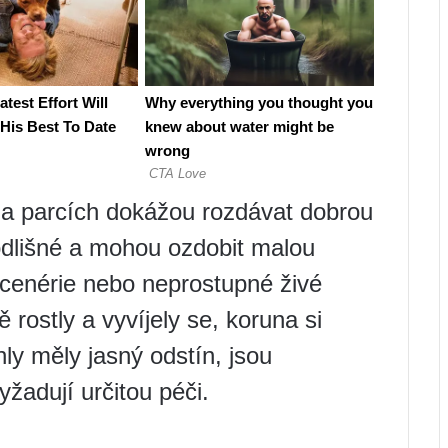
h a parcích dokážou rozdávat dobrou
 odlišné a mohou ozdobit malou
scenérie nebo neprostupné živé
ně rostly a vyvíjely se, koruna si
hly měly jasný odstín, jsou
yžadují určitou péči.