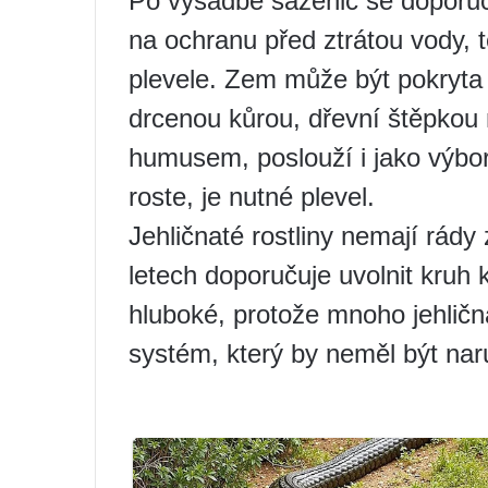
Po výsadbě sazenic se doporu
na ochranu před ztrátou vody, 
plevele. Zem může být pokryta
drcenou kůrou, dřevní štěpkou 
humusem, poslouží i jako výbor
roste, je nutné plevel.
Jehličnaté rostliny nemají rády
letech doporučuje uvolnit kruh
hluboké, protože mnoho jehlič
systém, který by neměl být nar