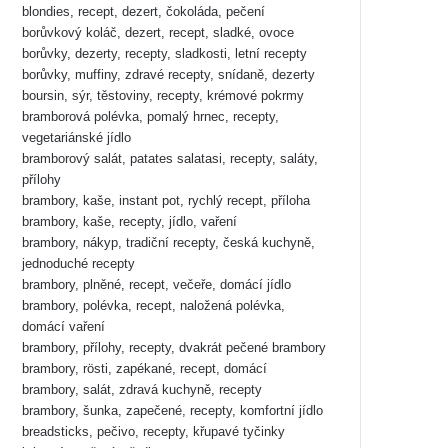
blondies, recept, dezert, čokoláda, pečení
borůvkový koláč, dezert, recept, sladké, ovoce
borůvky, dezerty, recepty, sladkosti, letní recepty
borůvky, muffiny, zdravé recepty, snídaně, dezerty
boursin, sýr, těstoviny, recepty, krémové pokrmy
bramborová polévka, pomalý hrnec, recepty,
vegetariánské jídlo
bramborový salát, patates salatasi, recepty, saláty,
přílohy
brambory, kaše, instant pot, rychlý recept, příloha
brambory, kaše, recepty, jídlo, vaření
brambory, nákyp, tradiční recepty, česká kuchyně,
jednoduché recepty
brambory, plněné, recept, večeře, domácí jídlo
brambory, polévka, recept, naložená polévka,
domácí vaření
brambory, přílohy, recepty, dvakrát pečené brambory
brambory, rösti, zapékané, recept, domácí
brambory, salát, zdravá kuchyně, recepty
brambory, šunka, zapečené, recepty, komfortní jídlo
breadsticks, pečivo, recepty, křupavé tyčinky