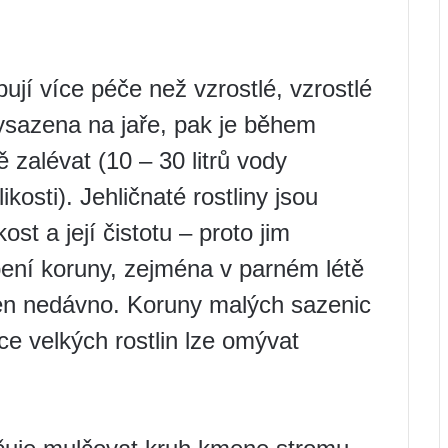
ují více péče než vzrostlé, vzrostlé
vysazena na jaře, pak je během
 zalévat (10 – 30 litrů vody
osti). Jehličnaté rostliny jsou
st a její čistotu – proto jim
pení koruny, zejména v parném létě
en nedávno. Koruny malých sazenic
ce velkých rostlin lze omývat