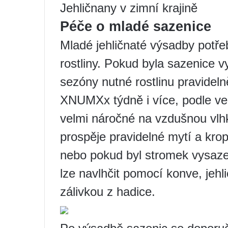
Jehličnany v zimní krajině
Péče o mladé sazenice
Mladé jehličnaté výsadby potřeb
rostliny. Pokud byla sazenice 
sezóny nutné rostlinu pravidelně
XNUMXx týdně i více, podle velik
velmi náročné na vzdušnou vlhko
prospěje pravidelné mytí a kro
nebo pokud byl stromek vysaz
lze navlhčit pomocí konve, jehli
zálivkou z hadice.