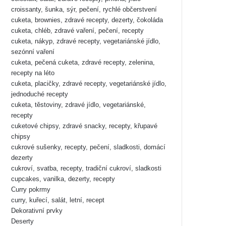
croissanty, šunka, sýr, pečení, rychlé občerstvení
cuketa, brownies, zdravé recepty, dezerty, čokoláda
cuketa, chléb, zdravé vaření, pečení, recepty
cuketa, nákyp, zdravé recepty, vegetariánské jídlo,
sezónní vaření
cuketa, pečená cuketa, zdravé recepty, zelenina,
recepty na léto
cuketa, placičky, zdravé recepty, vegetariánské jídlo,
jednoduché recepty
cuketa, těstoviny, zdravé jídlo, vegetariánské,
recepty
cuketové chipsy, zdravé snacky, recepty, křupavé
chipsy
cukrové sušenky, recepty, pečení, sladkosti, domácí
dezerty
cukroví, svatba, recepty, tradiční cukroví, sladkosti
cupcakes, vanilka, dezerty, recepty
Curry pokrmy
curry, kuřecí, salát, letní, recept
Dekorativní prvky
Deserty