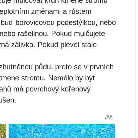
čuje mulčovat kruh kmene stromu
teplotními změnami a růstem
 buď borovicovou podestýlkou, nebo
nebo rašelinou. Pokud mulčujete
ná zálivka. Pokud plevel stále
 zhutněnou půdu, proto se v prvních
 kmene stromu. Nemělo by být
nanů má povrchový kořenový
ušen.