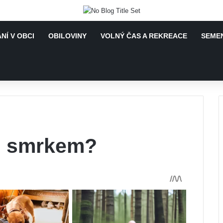
NÍ V OBCI
OBILOVINY
VOLNÝ ČAS A REKREACE
SEMEN
d smrkem?