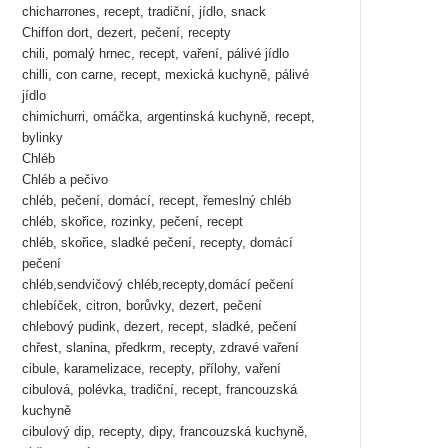
chicharrones, recept, tradiční, jídlo, snack
Chiffon dort, dezert, pečení, recepty
chili, pomalý hrnec, recept, vaření, pálivé jídlo
chilli, con carne, recept, mexická kuchyně, pálivé
jídlo
chimichurri, omáčka, argentinská kuchyně, recept,
bylinky
Chléb
Chléb a pečivo
chléb, pečení, domácí, recept, řemeslný chléb
chléb, skořice, rozinky, pečení, recept
chléb, skořice, sladké pečení, recepty, domácí
pečení
chléb,sendvičový chléb,recepty,domácí pečení
chlebíček, citron, borůvky, dezert, pečení
chlebový pudink, dezert, recept, sladké, pečení
chřest, slanina, předkrm, recepty, zdravé vaření
cibule, karamelizace, recepty, přílohy, vaření
cibulová, polévka, tradiční, recept, francouzská
kuchyně
cibulový dip, recepty, dipy, francouzská kuchyně,