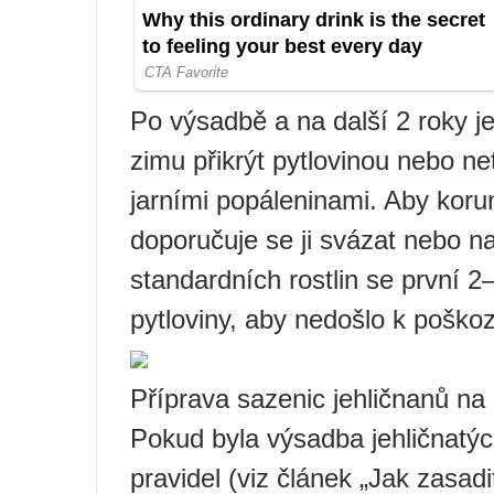
Po výsadbě a na další 2 roky je
zimu přikrýt pytlovinou nebo 
jarními popáleninami. Aby kor
doporučuje se ji svázat nebo n
standardních rostlin se první 
pytloviny, aby nedošlo k pošk
Příprava sazenic jehličnanů na
Pokud byla výsadba jehličnatýc
pravidel (viz článek „Jak zasad