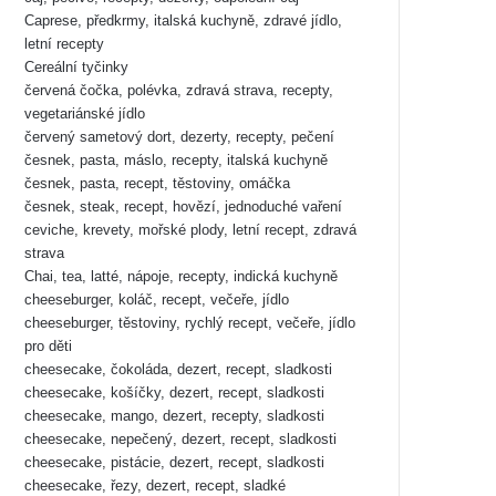
Caprese, předkrmy, italská kuchyně, zdravé jídlo,
letní recepty
Cereální tyčinky
červená čočka, polévka, zdravá strava, recepty,
vegetariánské jídlo
červený sametový dort, dezerty, recepty, pečení
česnek, pasta, máslo, recepty, italská kuchyně
česnek, pasta, recept, těstoviny, omáčka
česnek, steak, recept, hovězí, jednoduché vaření
ceviche, krevety, mořské plody, letní recept, zdravá
strava
Chai, tea, latté, nápoje, recepty, indická kuchyně
cheeseburger, koláč, recept, večeře, jídlo
cheeseburger, těstoviny, rychlý recept, večeře, jídlo
pro děti
cheesecake, čokoláda, dezert, recept, sladkosti
cheesecake, košíčky, dezert, recept, sladkosti
cheesecake, mango, dezert, recepty, sladkosti
cheesecake, nepečený, dezert, recept, sladkosti
cheesecake, pistácie, dezert, recept, sladkosti
cheesecake, řezy, dezert, recept, sladké