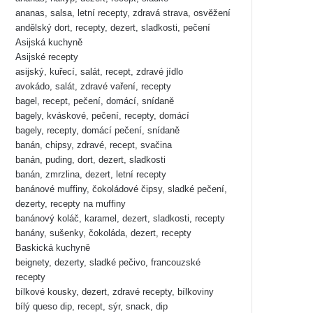
ananas, salsa, letní recepty, zdravá strava, osvěžení
andělský dort, recepty, dezert, sladkosti, pečení
Asijská kuchyně
Asijské recepty
asijský, kuřecí, salát, recept, zdravé jídlo
avokádo, salát, zdravé vaření, recepty
bagel, recept, pečení, domácí, snídaně
bagely, kváskové, pečení, recepty, domácí
bagely, recepty, domácí pečení, snídaně
banán, chipsy, zdravé, recept, svačina
banán, puding, dort, dezert, sladkosti
banán, zmrzlina, dezert, letní recepty
banánové muffiny, čokoládové čipsy, sladké pečení,
dezerty, recepty na muffiny
banánový koláč, karamel, dezert, sladkosti, recepty
banány, sušenky, čokoláda, dezert, recepty
Baskická kuchyně
beignety, dezerty, sladké pečivo, francouzské
recepty
bílkové kousky, dezert, zdravé recepty, bílkoviny
bílý queso dip, recept, sýr, snack, dip