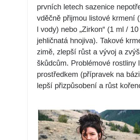
prvních letech sazenice nepotře
vděčně přijmou listové krmení (n
l vody) nebo „Zirkon“ (1 ml / 10
jehličnatá hnojiva). Takové krm
zimě, zlepší růst a vývoj a zvý
škůdcům. Problémové rostliny 
prostředkem (přípravek na bázi
lepší přizpůsobení a růst koře