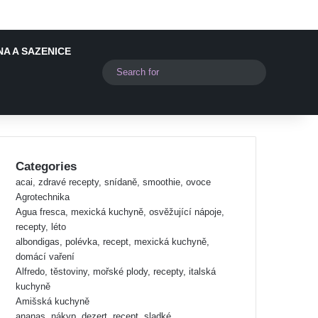
A A SAZENICE
Switch skin
Search
for
Categories
acai, zdravé recepty, snídaně, smoothie, ovoce
Agrotechnika
Agua fresca, mexická kuchyně, osvěžující nápoje,
recepty, léto
albondigas, polévka, recept, mexická kuchyně,
domácí vaření
Alfredo, těstoviny, mořské plody, recepty, italská
kuchyně
Amišská kuchyně
ananas, nákyp, dezert, recept, sladké