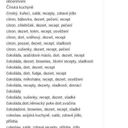
občerstvení
Čínská kuchyně
čínský, kuřecí, salát, recepty, zdravé jídlo
citron, bábovka, dezert, pečení, recept
citron, chlebíček, dezert, recept, pečení
citron, dezert, krém, recept, osvěžení
citron, dort, sněhový, dezert, recept
citron, posset, dezert, recept, sladkosti
citron, sušenky, dezert, recept, pečení
čokoláda, arašídové máslo, dort, dezert, recept
čokoláda, dezert, brownies, školní recepty, sladkosti
čokoláda, dort, dezert, recept
čokoláda, dort, fudge, dezert, recept
čokoláda, milkshake, recept, dezert, osvěžení
čokoláda, recepty, dezerty, sladkosti, domácí
čokolády
čokoláda, sušenky, recept, dezert, sladké
čokoláda,dort,německý poke dort,svačina
čokoládové, brownies, dezert, recept, sladké
coleslaw, asijská kuchyně, salát, zdravé jídlo,
příloha
coleslaw, salát, zdravé recepty, příloha, jídlo