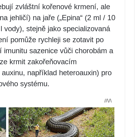
bují zvláštní kořenové krmení, ale
a jehličí) na jaře („Epina“ (2 ml / 10
 l vody), stejně jako specializovaná
ení pomůže rychleji se zotavit po
ší imunitu sazenice vůči chorobám a
lze krmit zakořeňovacím
 auxinu, například heteroauxin) pro
nového systému.