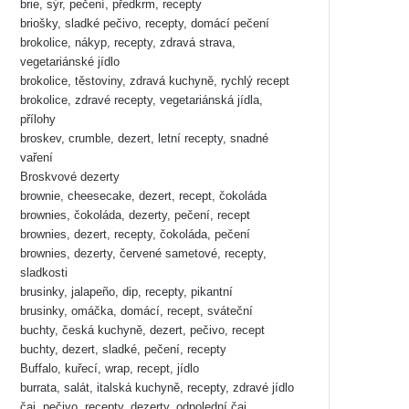
brie, sýr, pečení, předkrm, recepty
briošky, sladké pečivo, recepty, domácí pečení
brokolice, nákyp, recepty, zdravá strava,
vegetariánské jídlo
brokolice, těstoviny, zdravá kuchyně, rychlý recept
brokolice, zdravé recepty, vegetariánská jídla,
přílohy
broskev, crumble, dezert, letní recepty, snadné
vaření
Broskvové dezerty
brownie, cheesecake, dezert, recept, čokoláda
brownies, čokoláda, dezerty, pečení, recept
brownies, dezert, recepty, čokoláda, pečení
brownies, dezerty, červené sametové, recepty,
sladkosti
brusinky, jalapeño, dip, recepty, pikantní
brusinky, omáčka, domácí, recept, sváteční
buchty, česká kuchyně, dezert, pečivo, recept
buchty, dezert, sladké, pečení, recepty
Buffalo, kuřecí, wrap, recept, jídlo
burrata, salát, italská kuchyně, recepty, zdravé jídlo
čaj, pečivo, recepty, dezerty, odpolední čaj