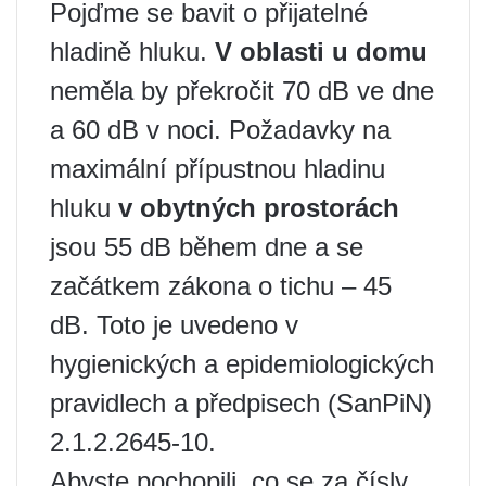
Pojďme se bavit o přijatelné
hladině hluku.
V oblasti u domu
neměla by překročit 70 dB ve dne
a 60 dB v noci. Požadavky na
maximální přípustnou hladinu
hluku
v obytných prostorách
jsou 55 dB během dne a se
začátkem zákona o tichu – 45
dB. Toto je uvedeno v
hygienických a epidemiologických
pravidlech a předpisech (SanPiN)
2.1.2.2645-10.
Abyste pochopili, co se za čísly