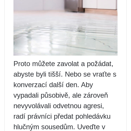
Proto můžete zavolat a požádat,
abyste byli tišší. Nebo se vraťte s
konverzací další den. Aby
vypadali působivě, ale zároveň
nevyvolávali odvetnou agresi,
radí právníci předat pohledávku
hlučným sousedům. Uveďte v