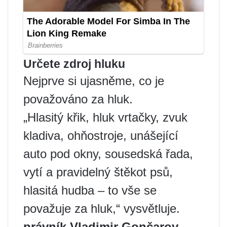
Určete zdroj hluku
Nejprve si ujasněme, co je
považováno za hluk.
„Hlasitý křik, hluk vrtačky, zvuk
kladiva, ohňostroje, unášející
auto pod okny, sousedská řada,
vytí a pravidelný štěkot psů,
hlasitá hudba – to vše se
považuje za hluk,“ vysvětluje.
právník Vladimir Gončarov
.