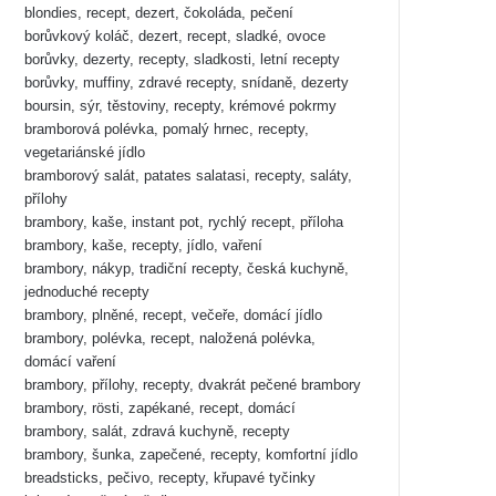
blondies, recept, dezert, čokoláda, pečení
borůvkový koláč, dezert, recept, sladké, ovoce
borůvky, dezerty, recepty, sladkosti, letní recepty
borůvky, muffiny, zdravé recepty, snídaně, dezerty
boursin, sýr, těstoviny, recepty, krémové pokrmy
bramborová polévka, pomalý hrnec, recepty,
vegetariánské jídlo
bramborový salát, patates salatasi, recepty, saláty,
přílohy
brambory, kaše, instant pot, rychlý recept, příloha
brambory, kaše, recepty, jídlo, vaření
brambory, nákyp, tradiční recepty, česká kuchyně,
jednoduché recepty
brambory, plněné, recept, večeře, domácí jídlo
brambory, polévka, recept, naložená polévka,
domácí vaření
brambory, přílohy, recepty, dvakrát pečené brambory
brambory, rösti, zapékané, recept, domácí
brambory, salát, zdravá kuchyně, recepty
brambory, šunka, zapečené, recepty, komfortní jídlo
breadsticks, pečivo, recepty, křupavé tyčinky