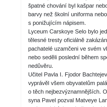
špatné chování byl kašpar nebo
barvy než školní uniforma neb
s ponižujícím nápisem.
Lyceum Carskoye Selo bylo jedi
tělesné tresty oficiálně zakázá
pachatelé uzamčeni ve svém vla
nebo seděli poslední během sp
nedůvěru.
Učitel Pavla I. Fjodor Bachtejev
vyprávěl všem obyvatelům palác
o těch nejbezvýznamnějších. O 
syna Pavel pozval Matveye Lam