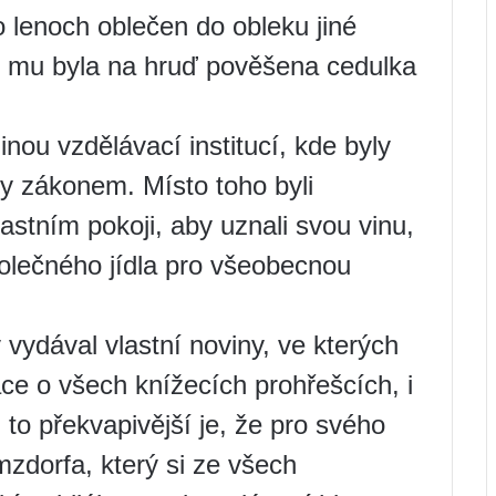
 lenoch oblečen do obleku jiné
o mu byla na hruď pověšena cedulka
nou vzdělávací institucí, kde byly
ny zákonem. Místo toho byli
stním pokoji, aby uznali svou vinu,
olečného jídla pro všeobecnou
 vydával vlastní noviny, ve kterých
e o všech knížecích prohřešcích, i
to překvapivější je, že pro svého
zdorfa, který si ze všech