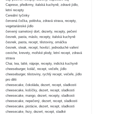
Caprese, předkrmy, italská kuchyně, zdravé jídlo,
letní recepty
Cereální tyčinky
červená čočka, polévka, zdravá strava, recepty,
vegetariánské jídlo
červený sametový dort, dezerty, recepty, pečení
česnek, pasta, máslo, recepty, italská kuchyně
česnek, pasta, recept, těstoviny, omáčka
česnek, steak, recept, hovězí, jednoduché vaření
ceviche, krevety, mořské plody, letní recept, zdravá
strava
Chai, tea, latté, nápoje, recepty, indická kuchyně
cheeseburger, koláč, recept, večeře, jídlo
cheeseburger, těstoviny, rychlý recept, večeře, jídlo
pro děti
cheesecake, čokoláda, dezert, recept, sladkosti
cheesecake, košíčky, dezert, recept, sladkosti
cheesecake, mango, dezert, recepty, sladkosti
cheesecake, nepečený, dezert, recept, sladkosti
cheesecake, pistácie, dezert, recept, sladkosti
cheesecake, řezy, dezert, recept, sladké