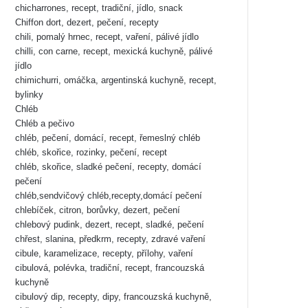
chicharrones, recept, tradiční, jídlo, snack
Chiffon dort, dezert, pečení, recepty
chili, pomalý hrnec, recept, vaření, pálivé jídlo
chilli, con carne, recept, mexická kuchyně, pálivé
jídlo
chimichurri, omáčka, argentinská kuchyně, recept,
bylinky
Chléb
Chléb a pečivo
chléb, pečení, domácí, recept, řemeslný chléb
chléb, skořice, rozinky, pečení, recept
chléb, skořice, sladké pečení, recepty, domácí
pečení
chléb,sendvičový chléb,recepty,domácí pečení
chlebíček, citron, borůvky, dezert, pečení
chlebový pudink, dezert, recept, sladké, pečení
chřest, slanina, předkrm, recepty, zdravé vaření
cibule, karamelizace, recepty, přílohy, vaření
cibulová, polévka, tradiční, recept, francouzská
kuchyně
cibulový dip, recepty, dipy, francouzská kuchyně,