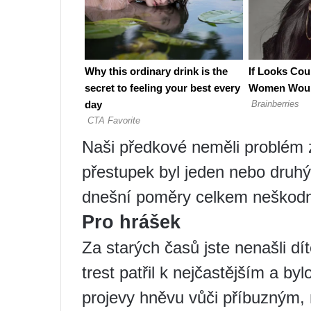
Naši předkové neměli problém zl
přestupek byl jeden nebo druhý 
dnešní poměry celkem neškodné
Pro hrášek
Za starých časů jste nenašli dí
trest patřil k nejčastějším a b
projevy hněvu vůči příbuzným,