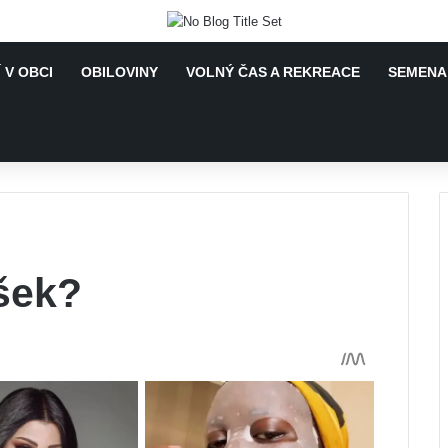
 V OBCI
OBILOVINY
VOLNÝ ČAS A REKREACE
SEMENA 
šek?