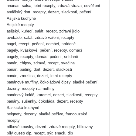
ananas, salsa, letní recepty, zdravá strava, osvěžení
andělský dort, recepty, dezert, sladkosti, pečení
Asijská kuchyně
Asijské recepty
asijský, kuřecí, salát, recept, zdravé jídlo
avokádo, salát, zdravé vaření, recepty
bagel, recept, pečení, domácí, snídaně
bagely, kváskové, pečení, recepty, domácí
bagely, recepty, domácí pečení, snídaně
banán, chipsy, zdravé, recept, svačina
banán, puding, dort, dezert, sladkosti
banán, zmrzlina, dezert, letní recepty
banánové muffiny, čokoládové čipsy, sladké pečení,
dezerty, recepty na muffiny
banánový koláč, karamel, dezert, sladkosti, recepty
banány, sušenky, čokoláda, dezert, recepty
Baskická kuchyně
beignety, dezerty, sladké pečivo, francouzské
recepty
bílkové kousky, dezert, zdravé recepty, bílkoviny
bílý queso dip, recept, sýr, snack, dip