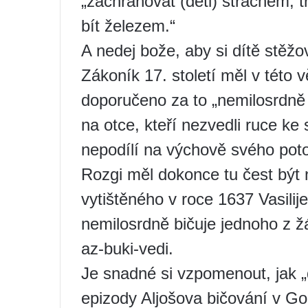
„zachraňovat (děti) strachem, tre
bít železem.“
A nedej bože, aby si dítě stěžo
Zákoník 17. století měl v této 
doporučeno za to „nemilosrdně 
na otce, kteří nezvedli ruce k
nepodílí na výchově svého pot
Rozgi měl dokonce tu čest být 
vytištěného v roce 1637 Vasili
nemilosrdně bičuje jednoho z žá
az-buki-vedi.
Je snadné si vzpomenout, jak „
epizody Aljošova bičování v Go