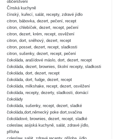
občerstvení
Čínská kuchyně
čínský, kuřecí, salát, recepty, zdravé jídlo
citron, bábovka, dezert, pečení, recept
citron, chlebíček, dezert, recept, pečení
citron, dezert, krém, recept, osvěžení
citron, dort, sněhový, dezert, recept
citron, posset, dezert, recept, sladkosti
citron, sušenky, dezert, recept, pečení
čokoláda, arašídové máslo, dort, dezert, recept
čokoláda, dezert, brownies, školní recepty, sladkosti
čokoláda, dort, dezert, recept
čokoláda, dort, fudge, dezert, recept
čokoláda, milkshake, recept, dezert, osvěžení
čokoláda, recepty, dezerty, sladkosti, domácí
čokolády
čokoláda, sušenky, recept, dezert, sladké
čokoláda,dort,německý poke dort,svačina
čokoládové, brownies, dezert, recept, sladké
coleslaw, asijská kuchyně, salát, zdravé jídlo,
příloha
coleslaw, salát, zdravé recepty, příloha, jídlo