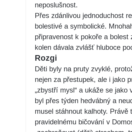
neposlušnost.
Přes zdánlivou jednoduchost re
bolestivé a symbolické. Mnohah
připravenost k pokoře a bolest 
kolen dávala zvlášť hluboce poc
Rozgi
Děti byly na pruty zvyklé, prot
nejen za přestupek, ale i jako p
„zbystří mysl“ a ukáže se jako 
byl přes týden hedvábný a neud
musel stáhnout kalhoty. Právě 
pravidelnému bičování v Domos