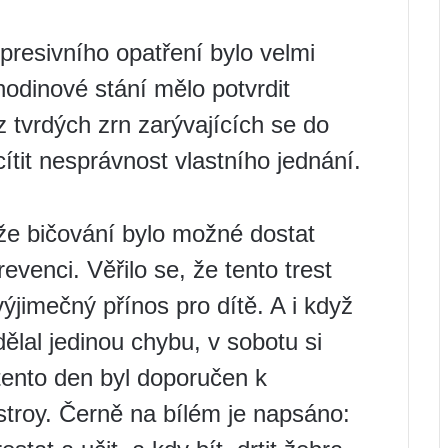
presivního opatření bylo velmi
odinové stání mělo potvrdit
z tvrdých zrn zarývajících se do
ítit nesprávnost vlastního jednání.
ože bičování bylo možné dostat
revenci. Věřilo se, že tento trest
výjimečný přínos pro dítě. A i když
ělal jedinou chybu, v sobotu si
tento den byl doporučen k
troy. Černě na bílém je napsáno: