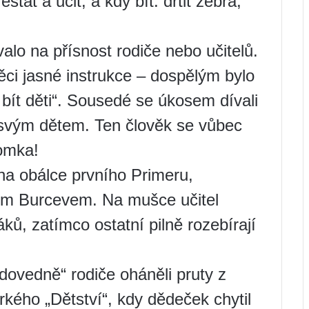
stat a učit, a kdy bít. drtit žebra,
valo na přísnost rodiče nebo učitelů.
věci jasné instrukce – dospělým bylo
bít děti“. Sousedé se úkosem dívali
e svým dětem. Ten člověk se vůbec
omka!
na obálce prvního Primeru,
jem Burcevem. Na mušce učitel
ků, zatímco ostatní pilně rozebírají
dovedně“ rodiče oháněli pruty z
rkého „Dětství“, kdy dědeček chytil