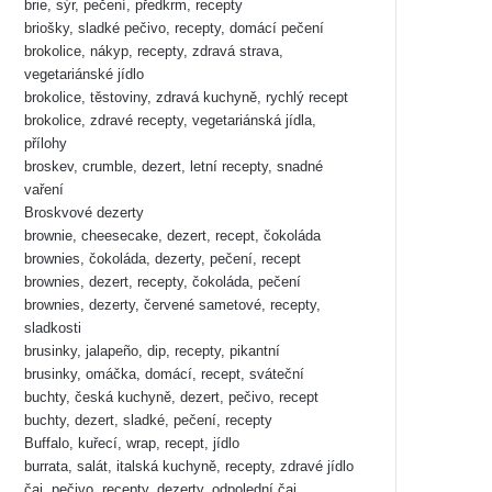
brie, sýr, pečení, předkrm, recepty
briošky, sladké pečivo, recepty, domácí pečení
brokolice, nákyp, recepty, zdravá strava,
vegetariánské jídlo
brokolice, těstoviny, zdravá kuchyně, rychlý recept
brokolice, zdravé recepty, vegetariánská jídla,
přílohy
broskev, crumble, dezert, letní recepty, snadné
vaření
Broskvové dezerty
brownie, cheesecake, dezert, recept, čokoláda
brownies, čokoláda, dezerty, pečení, recept
brownies, dezert, recepty, čokoláda, pečení
brownies, dezerty, červené sametové, recepty,
sladkosti
brusinky, jalapeño, dip, recepty, pikantní
brusinky, omáčka, domácí, recept, sváteční
buchty, česká kuchyně, dezert, pečivo, recept
buchty, dezert, sladké, pečení, recepty
Buffalo, kuřecí, wrap, recept, jídlo
burrata, salát, italská kuchyně, recepty, zdravé jídlo
čaj, pečivo, recepty, dezerty, odpolední čaj