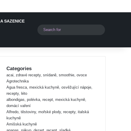
A SAZENICE
Switch skin
Search
for
Categories
acai, zdravé recepty, snídaně, smoothie, ovoce
Agrotechnika
Agua fresca, mexická kuchyně, osvěžující nápoje,
recepty, léto
albondigas, polévka, recept, mexická kuchyně,
domácí vaření
Alfredo, těstoviny, mořské plody, recepty, italská
kuchyně
Amišská kuchyně
ananas, nákyp, dezert, recept, sladké