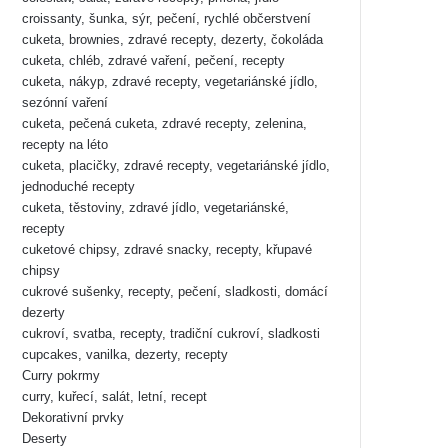
croissanty, šunka, sýr, pečení, rychlé občerstvení
cuketa, brownies, zdravé recepty, dezerty, čokoláda
cuketa, chléb, zdravé vaření, pečení, recepty
cuketa, nákyp, zdravé recepty, vegetariánské jídlo,
sezónní vaření
cuketa, pečená cuketa, zdravé recepty, zelenina,
recepty na léto
cuketa, placičky, zdravé recepty, vegetariánské jídlo,
jednoduché recepty
cuketa, těstoviny, zdravé jídlo, vegetariánské,
recepty
cuketové chipsy, zdravé snacky, recepty, křupavé
chipsy
cukrové sušenky, recepty, pečení, sladkosti, domácí
dezerty
cukroví, svatba, recepty, tradiční cukroví, sladkosti
cupcakes, vanilka, dezerty, recepty
Curry pokrmy
curry, kuřecí, salát, letní, recept
Dekorativní prvky
Deserty