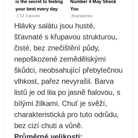
Hlávky salátu jsou husté,
šťavnaté s křupavou strukturou,
čisté, bez znečištění půdy,
nepoškozené zemědělskými
škůdci, neobsahující přebytečnou
vlhkost, pařez nevyrašil. Barva
listů je od lila po jasně fialovou, s
bílými žilkami. Chuť je svěží,
charakteristická pro tuto odrůdu,
bez cizí chuti a vůně.
Průměrné velikosti: