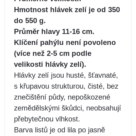
Hmotnost hlávek zelí je od 350
do 550 g.
Průměr hlavy 1
1
-1
6
cm.
Klíčení pahýlu není povoleno
(více než 2-5 cm podle
velikosti hlávky zelí).
Hlávky zelí jsou husté, šťavnaté,
s křupavou strukturou, čisté, bez
znečištění půdy, nepoškozené
zemědělskými škůdci, neobsahují
přebytečnou vlhkost.
Barva listů je od lila po jasně