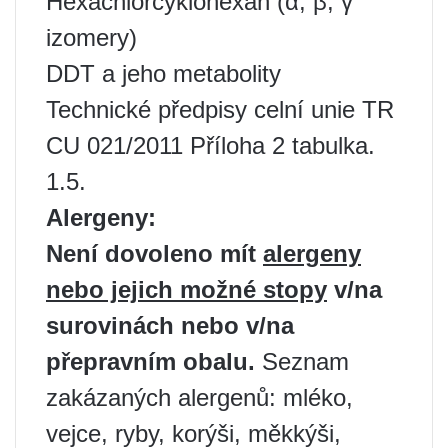
Hexachlorcyklohexan (α, β, γ
izomery)
DDT a jeho metabolity
Technické předpisy celní unie TR
CU 021/2011 Příloha 2 tabulka.
1.5.
Alergeny:
Není dovoleno mít
alergeny
nebo jejich možné stopy
v/na
surovinách nebo v/na
přepravním obalu.
Seznam
zakázaných alergenů: mléko,
vejce, ryby, korýši, měkkýši,