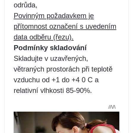
odrůda,
Povinným požadavkem je
přítomnost označení s uvedením
data odběru (řezu).
Podmínky skladování
Skladujte v uzavřených,
větraných prostorách při teplotě
vzduchu od +1 do +4 0 C a
relativní vlhkosti 85-90%.