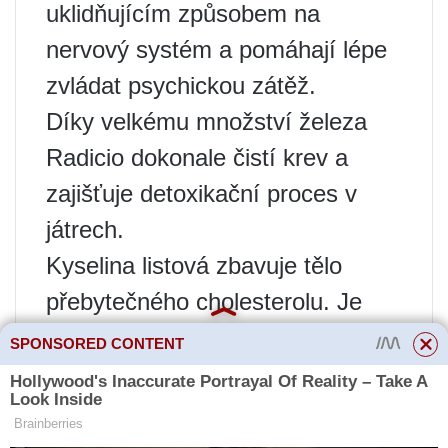
uklidňujícím způsobem na
nervový systém a pomáhají lépe
zvládat psychickou zátěž.
Díky velkému množství železa
Radicio dokonale čistí krev a
zajišťuje detoxikační proces v
játrech.
Kyselina listová zbavuje tělo
přebytečného cholesterolu. Je
důležitý ve výživě osob se silnou
SPONSORED CONTENT
psychickou a fyzickou zátěží a je
nepostradatelný i v těhotenství.
Radicio by proto mělo být